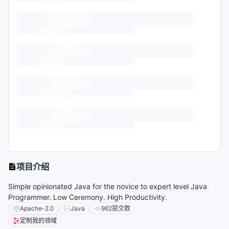
项目介绍
Simple opinionated Java for the novice to expert level Java
Programmer. Low Ceremony. High Productivity.
Apache-2.0
Java
962
提交数
定制我的领域