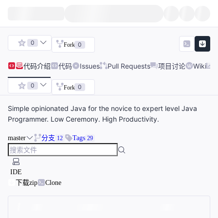
0
0
Fork
代码
介绍
代码
Issues
Pull Requests
项目讨论
Wiki
0
0
Fork
Simple opinionated Java for the novice to expert level Java
Programmer. Low Ceremony. High Productivity.
master
分支
Tags
12
29
IDE
下载zip
Clone