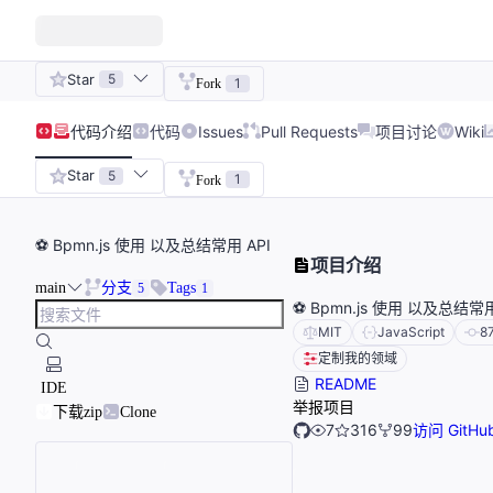
Star
5
1
Fork
代码
介绍
代码
Issues
Pull Requests
项目讨论
Wiki
Star
5
1
Fork
⚽ Bpmn.js 使用 以及总结常用 API
项目介绍
main
分支
Tags
5
1
⚽ Bpmn.js 使用 以及总结常用
MIT
JavaScript
8
定制我的领域
README
IDE
举报项目
下载zip
Clone
7
316
99
访问 GitHu