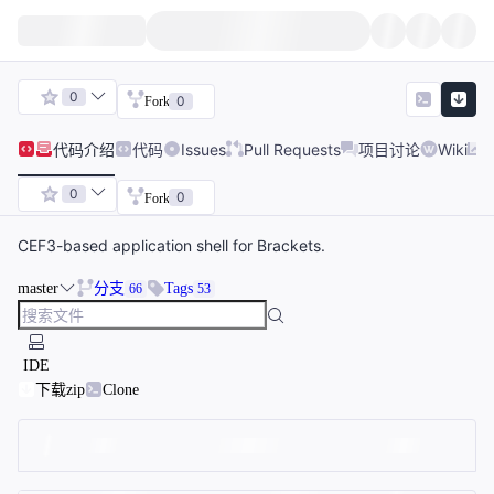
0
0
Fork
代码
介绍
代码
Issues
Pull Requests
项目讨论
Wiki
0
0
Fork
CEF3-based application shell for Brackets.
master
分支
Tags
66
53
IDE
下载zip
Clone