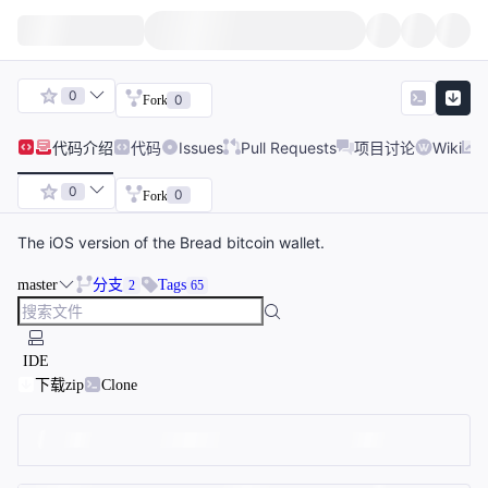
0
0
Fork
代码
介绍
代码
Issues
Pull Requests
项目讨论
Wiki
0
0
Fork
The iOS version of the Bread bitcoin wallet.
master
分支
Tags
2
65
IDE
下载zip
Clone