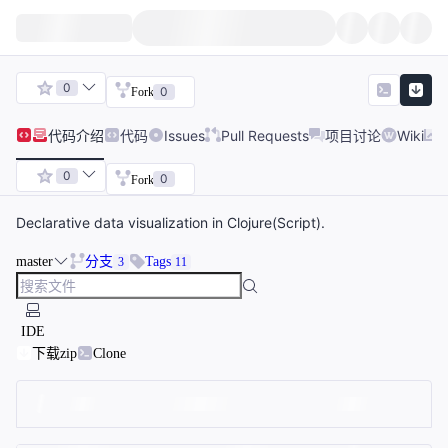
0
0
Fork
代码
介绍
代码
Issues
Pull Requests
项目讨论
Wiki
0
0
Fork
Declarative data visualization in Clojure(Script).
master
分支
Tags
3
11
IDE
下载zip
Clone