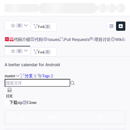
0
0
Fork
代码
介绍
代码
Issues
Pull Requests
项目讨论
Wiki
0
0
Fork
A better calendar for Android
master
分支
Tags
1
2
IDE
下载zip
Clone