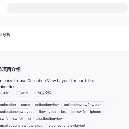
分析
项目介绍
n easy-to-use Collection View Layout for card-like
nimation.
MIT
Swift
74
提交数
animation
cards
collectionview
collectionviewflowlayout
collectionviewlayout
flowlayout
ios
ios-swift
iphone
swift
swift4
ui
uicollectionview
uicollectionviewflowlayout
uicollectionviewlayout