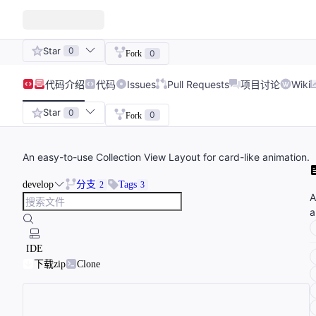
Star
0
0
Fork
代码
介绍
代码
Issues
Pull Requests
项目讨论
Wiki
Star
0
0
Fork
An easy-to-use Collection View Layout for card-like animation.
develop
分支
Tags
2
3
A
a
IDE
下载zip
Clone