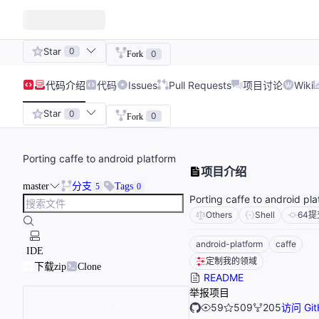
Star
0
0
Fork
代码
介绍
代码
Issues
Pull Requests
项目讨论
Wiki
Star
0
0
Fork
Porting caffe to android platform
项目介绍
master
分支
Tags
5
0
Porting caffe to android pl
Others
Shell
64
提
android-platform
caffe
IDE
定制我的领域
下载zip
Clone
README
举报项目
59
509
205
访问 Git