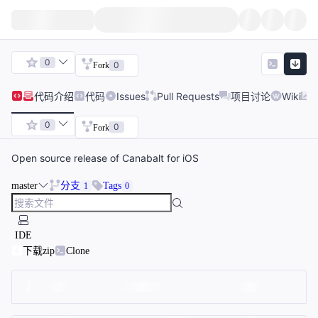
0
0
Fork
代码
介绍
代码
Issues
Pull Requests
项目讨论
Wiki
0
0
Fork
Open source release of Canabalt for iOS
master
分支
Tags
1
0
IDE
下载zip
Clone