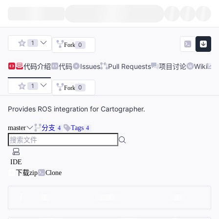
1
0
Fork
代码
介绍
代码
Issues
Pull Requests
项目讨论
Wiki
1
0
Fork
Provides ROS integration for Cartographer.
master
分支
Tags
4
4
IDE
下载zip
Clone