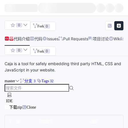
0
0
Fork
代码
介绍
代码
Issues
Pull Requests
项目讨论
Wiki
0
0
Fork
Caja is a tool for safely embedding third party HTML, CSS and
JavaScript in your website.
master
分支
Tags
3
32
IDE
下载zip
Clone