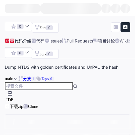
0
0
Fork
代码
介绍
代码
Issues
Pull Requests
项目讨论
Wiki
0
0
Fork
Dump NTDS with golden certificates and UnPAC the hash
main
分支
Tags
1
0
IDE
下载zip
Clone