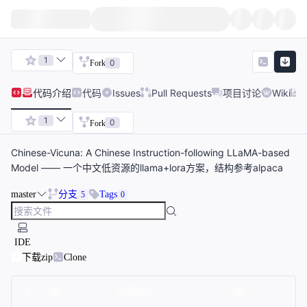
1
0
Fork
代码
介绍
代码
Issues
Pull Requests
项目讨论
Wiki
1
0
Fork
Chinese-Vicuna: A Chinese Instruction-following LLaMA-based
Model —— 一个中文低资源的llama+lora方案，结构参考alpaca
master
分支
Tags
5
0
IDE
下载zip
Clone