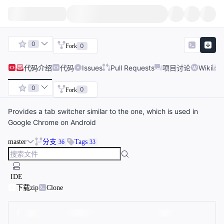
0
0
Fork
代码
介绍
代码
Issues
Pull Requests
项目讨论
Wiki
0
0
Fork
Provides a tab switcher similar to the one, which is used in
Google Chrome on Android
master
分支
Tags
36
33
IDE
下载zip
Clone