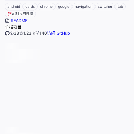
android
cards
chrome
google
navigation
switcher
tab
定制我的领域
README
举报项目
38
1.23 K
140
访问 GitHub