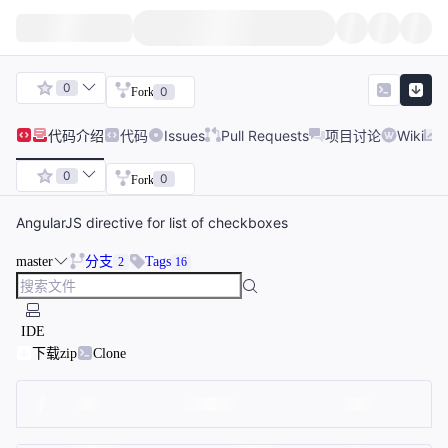
0
0
Fork
代码
介绍
代码
Issues
Pull Requests
项目讨论
Wiki
0
0
Fork
AngularJS directive for list of checkboxes
master
分支
Tags
2
16
IDE
下载zip
Clone