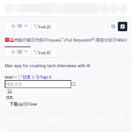
0
0
Fork
代码
介绍
代码
Issues
Pull Requests
项目讨论
Wiki
0
0
Fork
Mac app for crushing tech interviews with AI
main
分支
Tags
1
4
IDE
下载zip
Clone