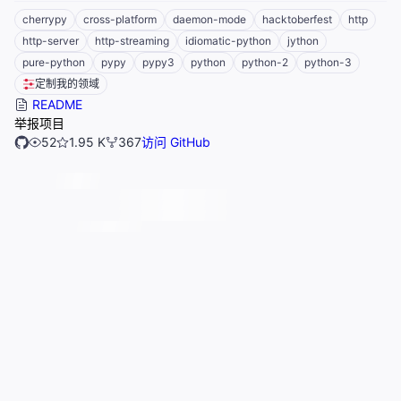
cherrypy
cross-platform
daemon-mode
hacktoberfest
http
http-server
http-streaming
idiomatic-python
jython
pure-python
pypy
pypy3
python
python-2
python-3
定制我的领域
README
举报项目
52
1.95 K
367
访问 GitHub