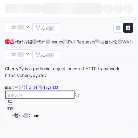
1
0
Fork
代码
介绍
代码
Issues
Pull Requests
项目讨论
Wiki
1
0
Fork
CherryPy is a pythonic, object-oriented HTTP framework.
https://cherrypy.dev
main
分支
Tags
14
133
IDE
下载zip
Clone