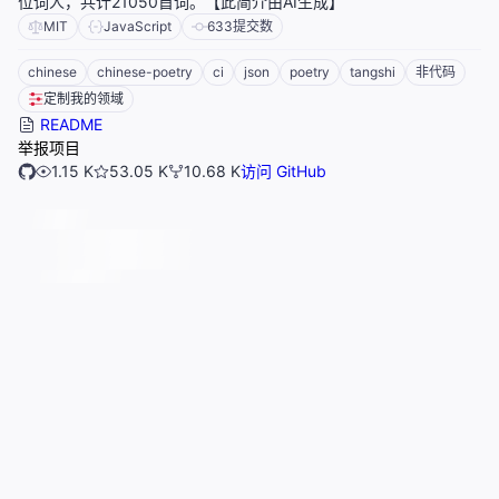
位词人，共计21050首词。【此简介由AI生成】
MIT
JavaScript
633
提交数
chinese
chinese-poetry
ci
json
poetry
tangshi
非代码
定制我的领域
README
举报项目
1.15 K
53.05 K
10.68 K
访问 GitHub