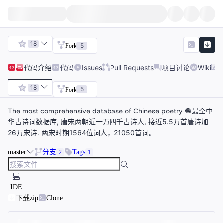
18
5
Fork
代码
介绍
代码
Issues
Pull Requests
项目讨论
Wiki
18
5
Fork
The most comprehensive database of Chinese poetry 🧶最全中
华古诗词数据库, 唐宋两朝近一万四千古诗人, 接近5.5万首唐诗加
26万宋诗. 两宋时期1564位词人，21050首词。
master
分支
Tags
2
1
IDE
下载zip
Clone