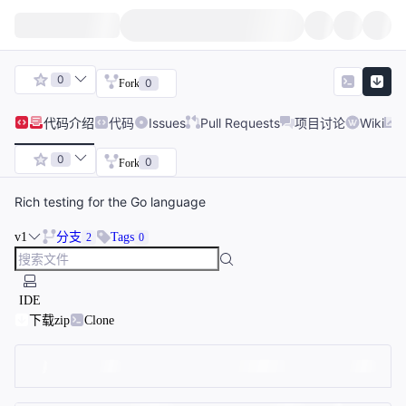
0
0
Fork
代码
介绍
代码
Issues
Pull Requests
项目讨论
Wiki
0
0
Fork
Rich testing for the Go language
v1
分支
Tags
2
0
IDE
下载zip
Clone