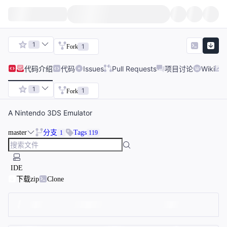
1
1
Fork
代码
介绍
代码
Issues
Pull Requests
项目讨论
Wiki
1
1
Fork
A Nintendo 3DS Emulator
master
分支
Tags
1
119
IDE
下载zip
Clone