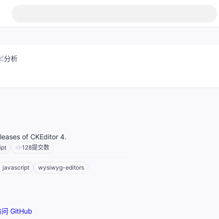
分析
releases of CKEditor 4.
ipt
128
提交数
javascript
wysiwyg-editors
问 GitHub