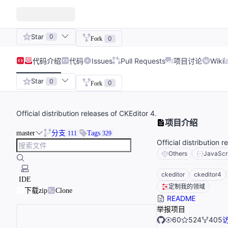
Star
0
0
Fork
代码
介绍
代码
Issues
Pull Requests
项目讨论
Wiki
Star
0
0
Fork
Official distribution releases of CKEditor 4.
项目介绍
master
分支
Tags
111
329
Official distribution 
Others
JavaScr
ckeditor
ckeditor4
IDE
定制我的领域
下载zip
Clone
README
举报项目
60
524
405
访