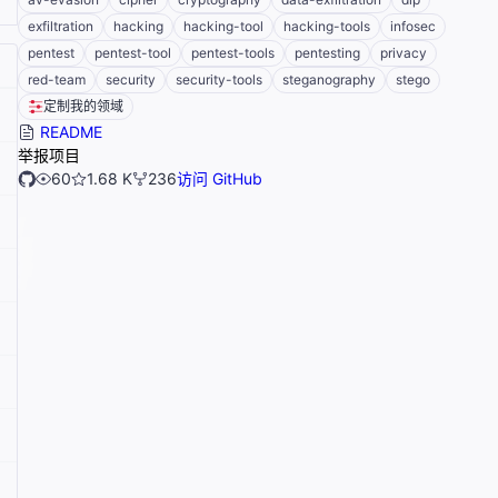
exfiltration
hacking
hacking-tool
hacking-tools
infosec
pentest
pentest-tool
pentest-tools
pentesting
privacy
red-team
security
security-tools
steganography
stego
定制我的领域
README
举报项目
60
1.68 K
236
访问 GitHub