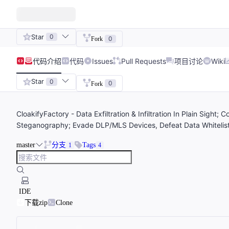
Star
0
0
Fork
代码
介绍
代码
Issues
Pull Requests
项目讨论
Wiki
Star
0
0
Fork
CloakifyFactory - Data Exfiltration & Infiltration In Plain Sight; 
Steganography; Evade DLP/MLS Devices, Defeat Data Whitelistin
master
分支
Tags
1
4
IDE
下载zip
Clone