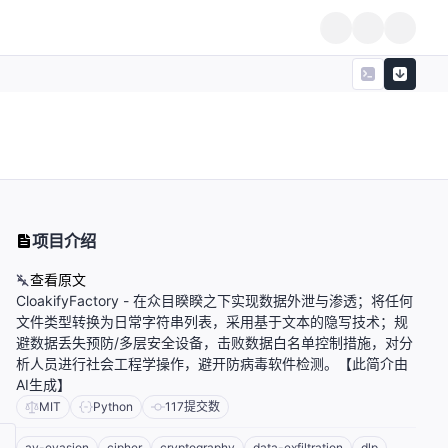
项目介绍
查看原文
CloakifyFactory - 在众目睽睽之下实现数据外泄与渗透；将任何
文件类型转换为日常字符串列表，采用基于文本的隐写技术；规
避数据丢失预防/多层安全设备，击败数据白名单控制措施，对分
析人员进行社会工程学操作，避开防病毒软件检测。【此简介由
AI生成】
MIT
Python
117
提交数
av-evasion
cipher
cryptography
data-exfiltration
dlp