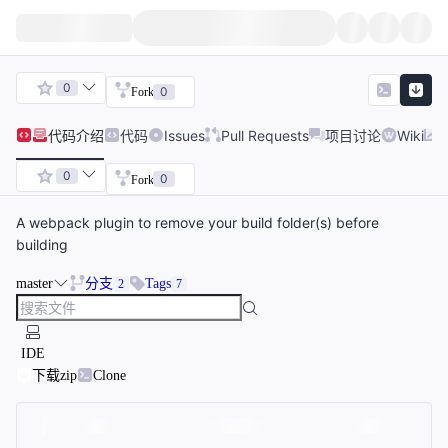
0
0
Fork
代码
介绍
代码
Issues
Pull Requests
项目讨论
Wiki
0
0
Fork
A webpack plugin to remove your build folder(s) before
building
master
分支
Tags
2
7
IDE
下载zip
Clone