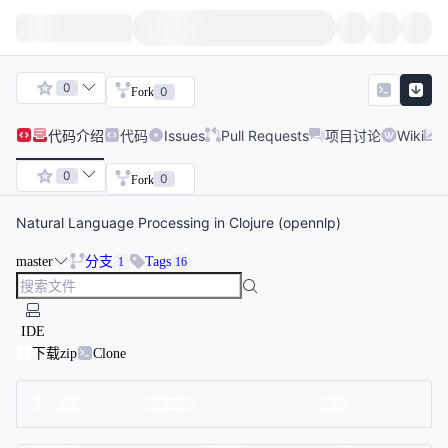
0
0
Fork
代码
介绍
代码
Issues
Pull Requests
项目讨论
Wiki
0
0
Fork
Natural Language Processing in Clojure (opennlp)
master
分支
Tags
1
16
IDE
下载zip
Clone