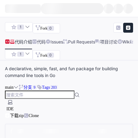
1
0
Fork
代码
介绍
代码
Issues
Pull Requests
项目讨论
Wiki
1
0
Fork
A declarative, simple, fast, and fun package for building
command line tools in Go
main
分支
Tags
9
203
IDE
下载zip
Clone