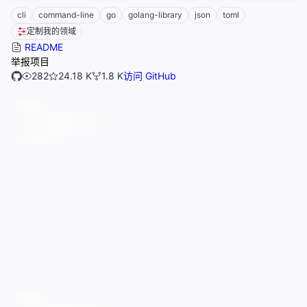
cli
command-line
go
golang-library
json
toml
定制我的领域
README
举报项目
282
24.18 K
1.8 K
访问 GitHub