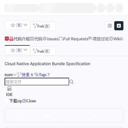
0
0
Fork
代码
介绍
代码
Issues
Pull Requests
项目讨论
Wiki
0
0
Fork
Cloud Native Application Bundle Specification
main
分支
Tags
6
7
IDE
下载zip
Clone