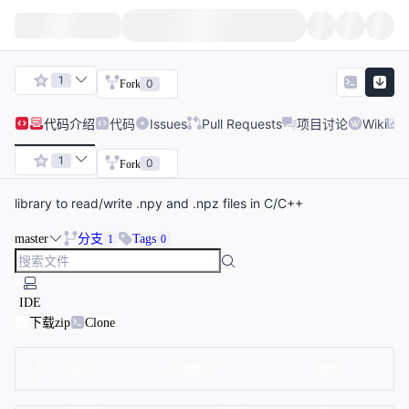
1
0
Fork
代码
介绍
代码
Issues
Pull Requests
项目讨论
Wiki
1
0
Fork
library to read/write .npy and .npz files in C/C++
master
分支
Tags
1
0
IDE
下载zip
Clone