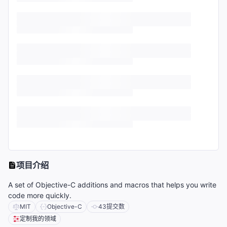
项目介绍
A set of Objective-C additions and macros that helps you write
code more quickly.
MIT
Objective-C
43
提交数
定制我的领域