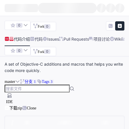
0
0
Fork
代码
介绍
代码
Issues
Pull Requests
项目讨论
Wiki
0
0
Fork
A set of Objective-C additions and macros that helps you write
code more quickly.
master
分支
Tags
1
3
IDE
下载zip
Clone