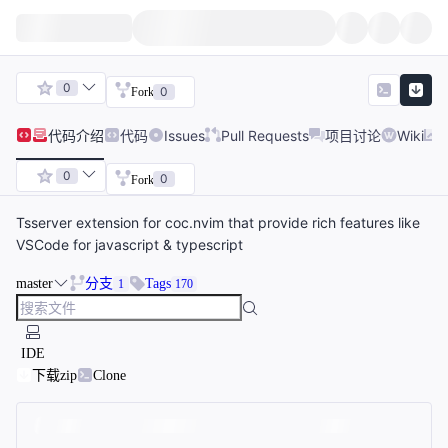
0
0
Fork
代码
介绍
代码
Issues
Pull Requests
项目讨论
Wiki
0
0
Fork
Tsserver extension for coc.nvim that provide rich features like
VSCode for javascript & typescript
master
分支
Tags
1
170
IDE
下载zip
Clone