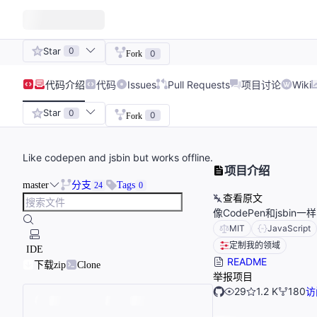
Star
0
0
Fork
代码
介绍
代码
Issues
Pull Requests
项目讨论
Wiki
Star
0
0
Fork
Like codepen and jsbin but works offline.
项目介绍
master
分支
Tags
24
0
查看原文
像CodePen和jsb
MIT
JavaScript
定制我的领域
IDE
README
下载zip
Clone
举报项目
29
1.2 K
180
访