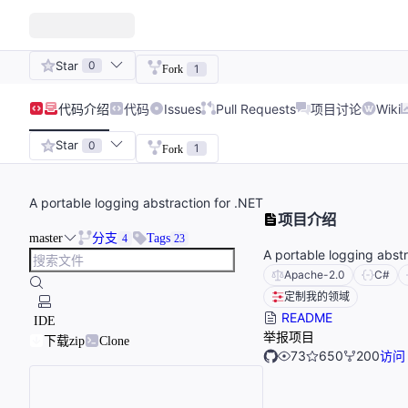
Star
0
1
Fork
代码
介绍
代码
Issues
Pull Requests
项目讨论
Wiki
Star
0
1
Fork
A portable logging abstraction for .NET
项目介绍
master
分支
Tags
4
23
A portable logging abstr
Apache-2.0
C#
定制我的领域
README
IDE
举报项目
下载zip
Clone
73
650
200
访问 