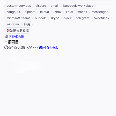
custom-services
discord
email
facebook-workplace
hangouts
hipchat
icloud
inbox
linux
macos
messenger
microsoft-teams
outlook
skype
slack
telegram
tweetdeck
windows
应用
定制我的领域
README
举报项目
1
6.38 K
777
访问 GitHub