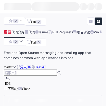
0
0
Fork
代码
介绍
代码
Issues
Pull Requests
项目讨论
Wiki
0
0
Fork
Free and Open Source messaging and emailing app that
combines common web applications into one.
master
分支
Tags
16
43
IDE
下载zip
Clone