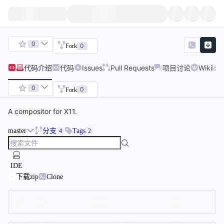
0
0
Fork
代码
介绍
代码
Issues
Pull Requests
项目讨论
Wiki
0
0
Fork
A compositor for X11.
master
分支
Tags
4
2
IDE
下载zip
Clone