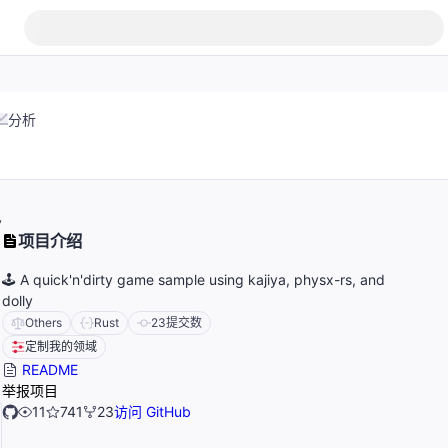
分析
y
项目介绍
🕹 A quick'n'dirty game sample using kajiya, physx-rs, and
dolly
Others
Rust
23
提交数
定制我的领域
README
举报项目
11
741
23
访问 GitHub