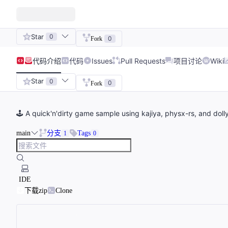
Star
0
0
Fork
代码
介绍
代码
Issues
Pull Requests
项目讨论
Wiki
Star
0
0
Fork
🕹 A quick'n'dirty game sample using kajiya, physx-rs, and doll
main
分支
Tags
1
0
IDE
下载zip
Clone