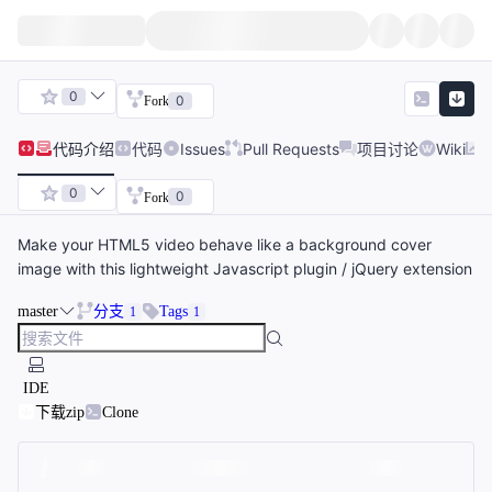
0
0
Fork
代码
介绍
代码
Issues
Pull Requests
项目讨论
Wiki
0
0
Fork
Make your HTML5 video behave like a background cover
image with this lightweight Javascript plugin / jQuery extension
master
分支
Tags
1
1
IDE
下载zip
Clone