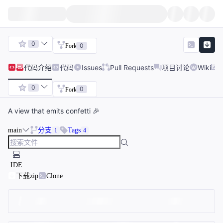
0
0
Fork
代码
介绍
代码
Issues
Pull Requests
项目讨论
Wiki
0
0
Fork
A view that emits confetti 🎉
main
分支
Tags
1
4
IDE
下载zip
Clone