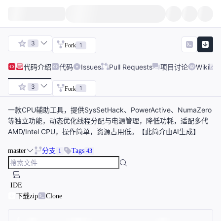
3
1
Fork
代码
介绍
代码
Issues
Pull Requests
项目讨论
Wiki
3
1
Fork
一款CPU辅助工具，提供SysSetHack、PowerActive、NumaZero
等独立功能，动态优化线程分配与电源管理，降低功耗，适配多代
AMD/Intel CPU，操作简单，资源占用低。【此简介由AI生成】
master
分支
Tags
1
43
IDE
下载zip
Clone