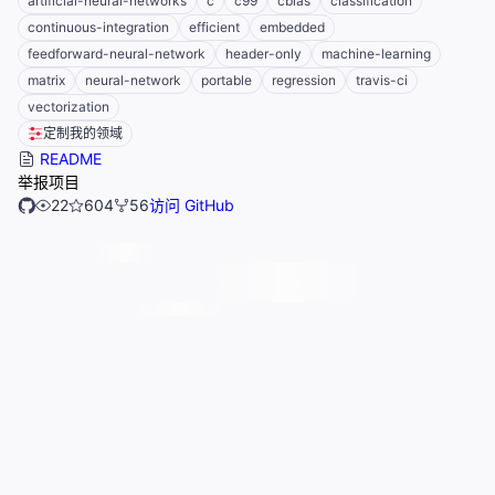
artificial-neural-networks
c
c99
cblas
classification
continuous-integration
efficient
embedded
feedforward-neural-network
header-only
machine-learning
matrix
neural-network
portable
regression
travis-ci
vectorization
定制我的领域
README
举报项目
22
604
56
访问 GitHub