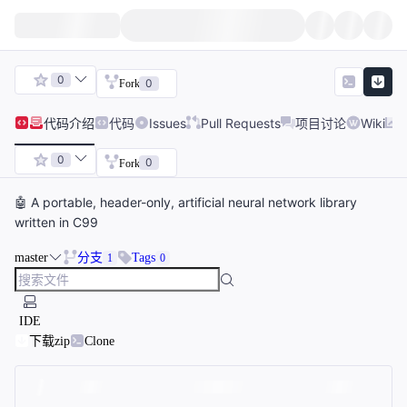
0
0
Fork
代码
介绍
代码
Issues
Pull Requests
项目讨论
Wiki
0
0
Fork
🤖 A portable, header-only, artificial neural network library
written in C99
master
分支
Tags
1
0
IDE
下载zip
Clone