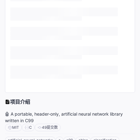
项目介绍
🤖 A portable, header-only, artificial neural network library
written in C99
MIT
C
49
提交数