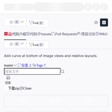
0
0
Fork
代码
介绍
代码
Issues
Pull Requests
项目讨论
Wiki
0
0
Fork
Add curve at bottom of image views and relative layouts.
master
分支
Tags
2
7
IDE
下载zip
Clone