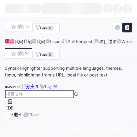
0
0
Fork
代码
介绍
代码
Issues
Pull Requests
项目讨论
Wiki
0
0
Fork
Syntax Highlighter supporting multiple languages, themes,
fonts, highlighting from a URL, local file or post text.
master
分支
Tags
5
39
IDE
下载zip
Clone