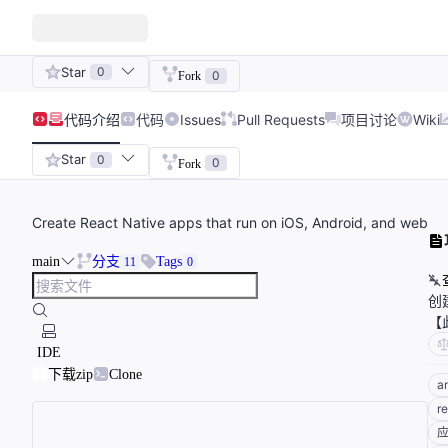
Star
0
0
Fork
代码
介绍
代码
Issues
Pull Requests
项目讨论
Wiki
Star
0
0
Fork
Create React Native apps that run on iOS, Android, and web
main
分支
Tags
11
0
创
【
IDE
下载zip
Clone
a
r