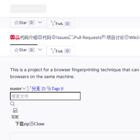
Star
0
0
Fork
代码
介绍
代码
Issues
Pull Requests
项目讨论
Wiki
Star
0
0
Fork
This is a project for a browser fingerprinting technique that can
browsers on the same machine.
master
分支
Tags
25
0
IDE
下载zip
Clone