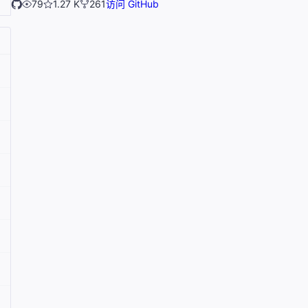
79
1.27 K
261
访问 GitHub