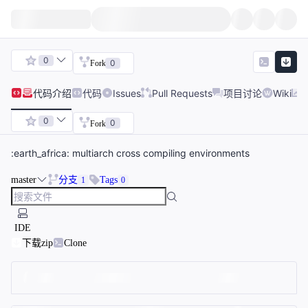
0
0
Fork
代码
介绍
代码
Issues
Pull Requests
项目讨论
Wiki
0
0
Fork
:earth_africa: multiarch cross compiling environments
master
分支
Tags
1
0
IDE
下载zip
Clone