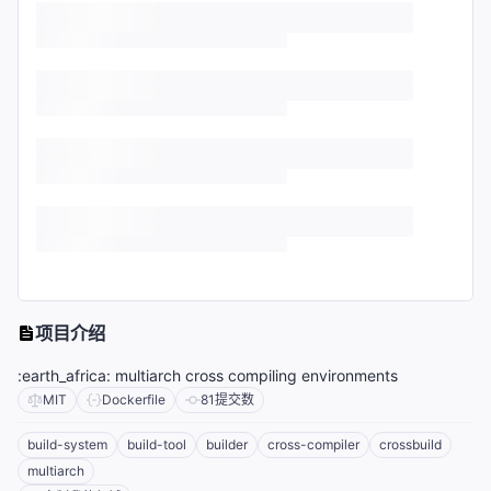
项目介绍
:earth_africa: multiarch cross compiling environments
MIT
Dockerfile
81
提交数
build-system
build-tool
builder
cross-compiler
crossbuild
multiarch