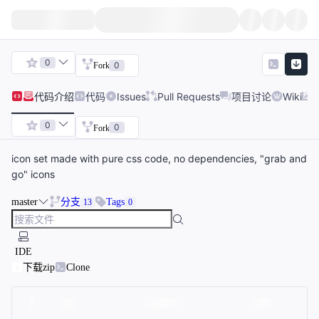
0
0
Fork
代码
介绍
代码
Issues
Pull Requests
项目讨论
Wiki
0
0
Fork
icon set made with pure css code, no dependencies, "grab and
go" icons
master
分支
Tags
13
0
IDE
下载zip
Clone