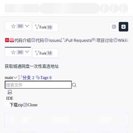
30
16
Fork
代码
介绍
代码
Issues
Pull Requests
项目讨论
Wiki
30
16
Fork
获取城通网盘一次性直连地址
main
分支
Tags
2
0
IDE
下载zip
Clone