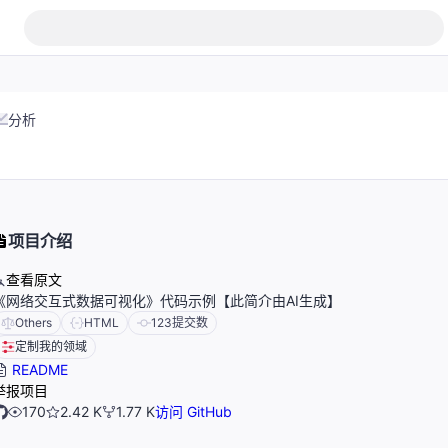
分析
项目介绍
查看原文
《网络交互式数据可视化》代码示例【此简介由AI生成】
Others
HTML
123
提交数
定制我的领域
README
举报项目
170
2.42 K
1.77 K
访问 GitHub