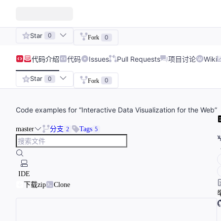
Star
0
0
Fork
代码
介绍
代码
Issues
Pull Requests
项目讨论
Wiki
Star
0
0
Fork
Code examples for “Interactive Data Visualization for the Web”
master
分支
Tags
2
5
IDE
下载zip
Clone