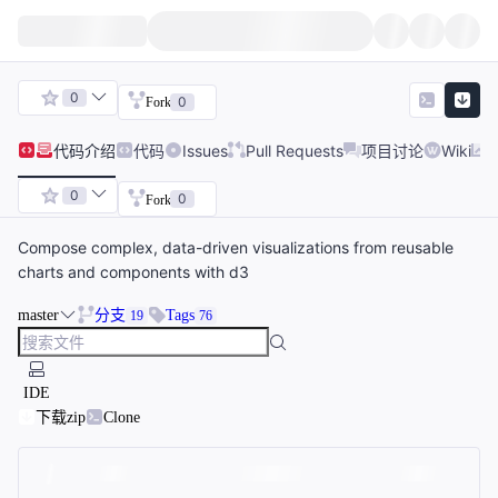
0
0
Fork
代码
介绍
代码
Issues
Pull Requests
项目讨论
Wiki
0
0
Fork
Compose complex, data-driven visualizations from reusable
charts and components with d3
master
分支
Tags
19
76
IDE
下载zip
Clone