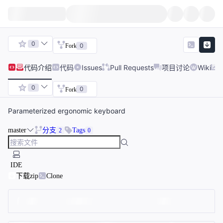
0
0
Fork
代码
介绍
代码
Issues
Pull Requests
项目讨论
Wiki
0
0
Fork
Parameterized ergonomic keyboard
master
分支
Tags
2
0
IDE
下载zip
Clone