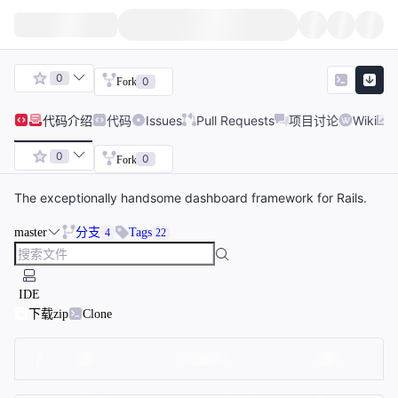
0
0
Fork
代码
介绍
代码
Issues
Pull Requests
项目讨论
Wiki
0
0
Fork
The exceptionally handsome dashboard framework for Rails.
master
分支
Tags
4
22
IDE
下载zip
Clone