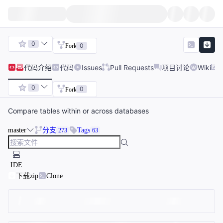
0
0
Fork
代码
介绍
代码
Issues
Pull Requests
项目讨论
Wiki
0
0
Fork
Compare tables within or across databases
master
分支
Tags
273
63
IDE
下载zip
Clone