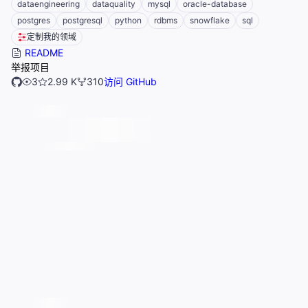
dataengineering
dataquality
mysql
oracle-database
postgres
postgresql
python
rdbms
snowflake
sql
定制我的领域
README
举报项目
3
2.99 K
310
访问 GitHub