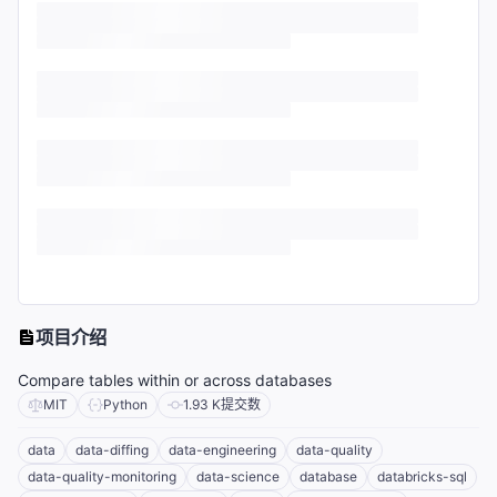
项目介绍
Compare tables within or across databases
MIT
Python
1.93 K
提交数
data
data-diffing
data-engineering
data-quality
data-quality-monitoring
data-science
database
databricks-sql